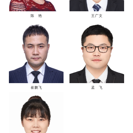
陈 艳
王广文
崔鹏飞
孟 飞