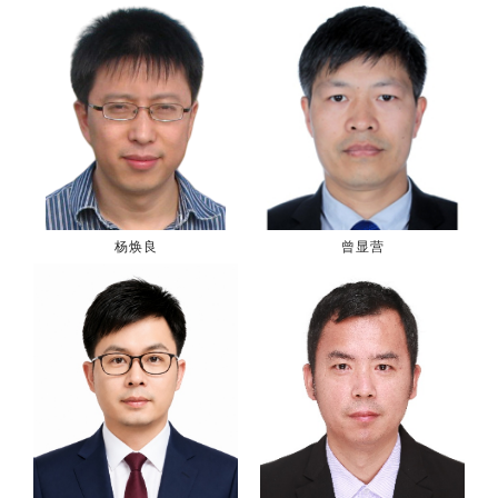
杨焕良
曾显营