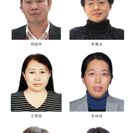
邓国华
李雁冰
王秀荣
乔传玲