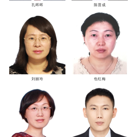
孔晖晖
陈普成
刘丽玲
包红梅