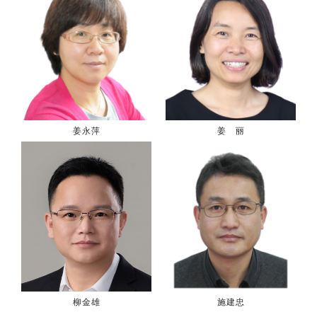
姜永萍
姜 丽
柳金雄
施建忠