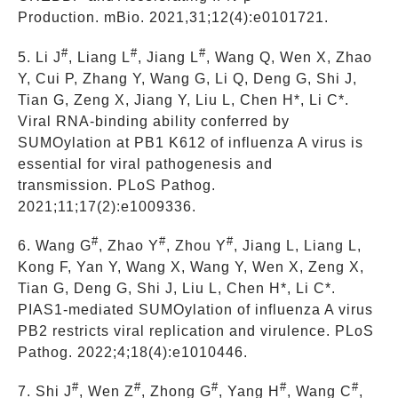
Production. mBio. 2021,31;12(4):e0101721.
#
#
#
5. Li J
, Liang L
, Jiang L
, Wang Q, Wen X, Zhao
Y, Cui P, Zhang Y, Wang G, Li Q, Deng G, Shi J,
Tian G, Zeng X, Jiang Y, Liu L, Chen H*, Li C*.
Viral RNA-binding ability conferred by
SUMOylation at PB1 K612 of influenza A virus is
essential for viral pathogenesis and
transmission. PLoS Pathog.
2021;11;17(2):e1009336.
#
#
#
6. Wang G
, Zhao Y
, Zhou Y
, Jiang L, Liang L,
Kong F, Yan Y, Wang X, Wang Y, Wen X, Zeng X,
Tian G, Deng G, Shi J, Liu L, Chen H*, Li C*.
PIAS1-mediated SUMOylation of influenza A virus
PB2 restricts viral replication and virulence. PLoS
Pathog. 2022;4;18(4):e1010446.
#
#
#
#
#
7. Shi J
, Wen Z
, Zhong G
, Yang H
, Wang C
,