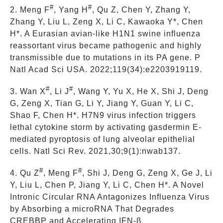
#
#
2. Meng F
, Yang H
, Qu Z, Chen Y, Zhang Y,
Zhang Y, Liu L, Zeng X, Li C, Kawaoka Y*, Chen
H*. A Eurasian avian-like H1N1 swine influenza
reassortant virus became pathogenic and highly
transmissible due to mutations in its PA gene. P
Natl Acad Sci USA. 2022;119(34):e2203919119.
#
#
3. Wan X
, Li J
, Wang Y, Yu X, He X, Shi J, Deng
G, Zeng X, Tian G, Li Y, Jiang Y, Guan Y, Li C,
Shao F, Chen H*. H7N9 virus infection triggers
lethal cytokine storm by activating gasdermin E-
mediated pyroptosis of lung alveolar epithelial
cells. Natl Sci Rev. 2021,30;9(1):nwab137.
#
#
4. Qu Z
, Meng F
, Shi J, Deng G, Zeng X, Ge J, Li
Y, Liu L, Chen P, Jiang Y, Li C, Chen H*. A Novel
Intronic Circular RNA Antagonizes Influenza Virus
by Absorbing a microRNA That Degrades
CREBBP and Accelerating IFN-β