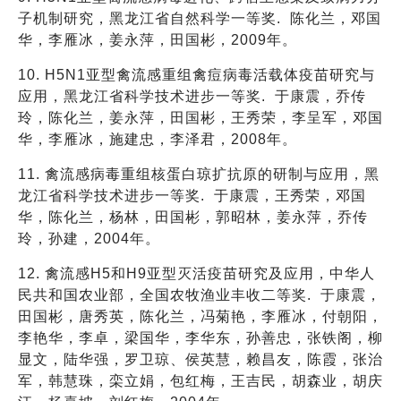
子机制研究，黑龙江省自然科学一等奖. 陈化兰，邓国
华，李雁冰，姜永萍，田国彬，2009年。
10. H5N1亚型禽流感重组禽痘病毒活载体疫苗研究与
应用，黑龙江省科学技术进步一等奖. 于康震，乔传
玲，陈化兰，姜永萍，田国彬，王秀荣，李呈军，邓国
华，李雁冰，施建忠，李泽君，2008年。
11. 禽流感病毒重组核蛋白琼扩抗原的研制与应用，黑
龙江省科学技术进步一等奖. 于康震，王秀荣，邓国
华，陈化兰，杨林，田国彬，郭昭林，姜永萍，乔传
玲，孙建，2004年。
12. 禽流感H5和H9亚型灭活疫苗研究及应用，中华人
民共和国农业部，全国农牧渔业丰收二等奖. 于康震，
田国彬，唐秀英，陈化兰，冯菊艳，李雁冰，付朝阳，
李艳华，李卓，梁国华，李华东，孙善忠，张铁阁，柳
显文，陆华强，罗卫琼、侯英慧，赖昌友，陈霞，张治
军，韩慧珠，栾立娟，包红梅，王吉民，胡森业，胡庆