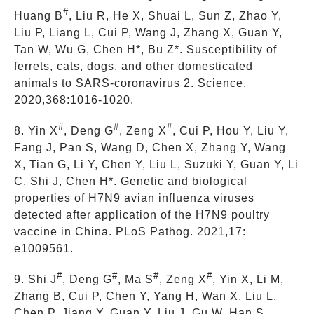
#
Huang B
, Liu R, He X, Shuai L, Sun Z, Zhao Y,
Liu P, Liang L, Cui P, Wang J, Zhang X, Guan Y,
Tan W, Wu G, Chen H*, Bu Z*. Susceptibility of
ferrets, cats, dogs, and other domesticated
animals to SARS-coronavirus 2. Science.
2020,368:1016-1020.
#
#
#
8. Yin X
, Deng G
, Zeng X
, Cui P, Hou Y, Liu Y,
Fang J, Pan S, Wang D, Chen X, Zhang Y, Wang
X, Tian G, Li Y, Chen Y, Liu L, Suzuki Y, Guan Y, Li
C, Shi J, Chen H*. Genetic and biological
properties of H7N9 avian influenza viruses
detected after application of the H7N9 poultry
vaccine in China. PLoS Pathog. 2021,17:
e1009561.
#
#
#
#
9. Shi J
, Deng G
, Ma S
, Zeng X
, Yin X, Li M,
Zhang B, Cui P, Chen Y, Yang H, Wan X, Liu L,
Chen P, Jiang Y, Guan Y, Liu J, Gu W, Han S,