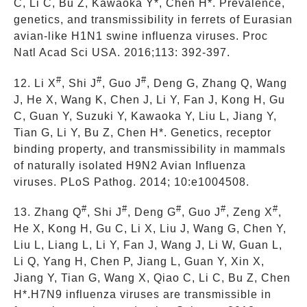
C, Li C, Bu Z, Kawaoka Y*, Chen H*. Prevalence,
genetics, and transmissibility in ferrets of Eurasian
avian-like H1N1 swine influenza viruses. Proc
Natl Acad Sci USA. 2016;113: 392-397.
#
#
#
12. Li X
, Shi J
, Guo J
, Deng G, Zhang Q, Wang
J, He X, Wang K, Chen J, Li Y, Fan J, Kong H, Gu
C, Guan Y, Suzuki Y, Kawaoka Y, Liu L, Jiang Y,
Tian G, Li Y, Bu Z, Chen H*. Genetics, receptor
binding property, and transmissibility in mammals
of naturally isolated H9N2 Avian Influenza
viruses. PLoS Pathog. 2014; 10:e1004508.
#
#
#
#
#
13. Zhang Q
, Shi J
, Deng G
, Guo J
, Zeng X
,
He X, Kong H, Gu C, Li X, Liu J, Wang G, Chen Y,
Liu L, Liang L, Li Y, Fan J, Wang J, Li W, Guan L,
Li Q, Yang H, Chen P, Jiang L, Guan Y, Xin X,
Jiang Y, Tian G, Wang X, Qiao C, Li C, Bu Z, Chen
H*.H7N9 influenza viruses are transmissible in