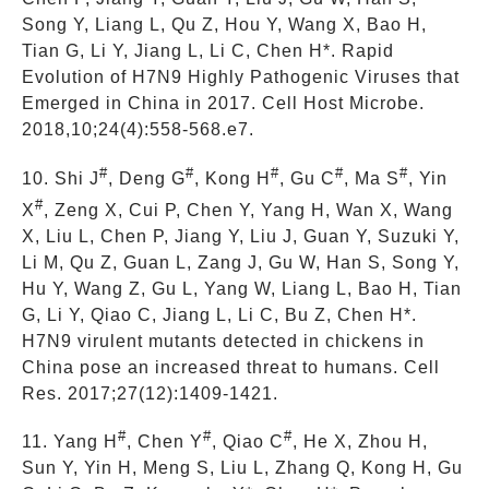
Song Y, Liang L, Qu Z, Hou Y, Wang X, Bao H,
Tian G, Li Y, Jiang L, Li C, Chen H*. Rapid
Evolution of H7N9 Highly Pathogenic Viruses that
Emerged in China in 2017. Cell Host Microbe.
2018,10;24(4):558-568.e7.
#
#
#
#
#
10. Shi J
, Deng G
, Kong H
, Gu C
, Ma S
, Yin
#
X
, Zeng X, Cui P, Chen Y, Yang H, Wan X, Wang
X, Liu L, Chen P, Jiang Y, Liu J, Guan Y, Suzuki Y,
Li M, Qu Z, Guan L, Zang J, Gu W, Han S, Song Y,
Hu Y, Wang Z, Gu L, Yang W, Liang L, Bao H, Tian
G, Li Y, Qiao C, Jiang L, Li C, Bu Z, Chen H*.
H7N9 virulent mutants detected in chickens in
China pose an increased threat to humans. Cell
Res. 2017;27(12):1409-1421.
#
#
#
11. Yang H
, Chen Y
, Qiao C
, He X, Zhou H,
Sun Y, Yin H, Meng S, Liu L, Zhang Q, Kong H, Gu