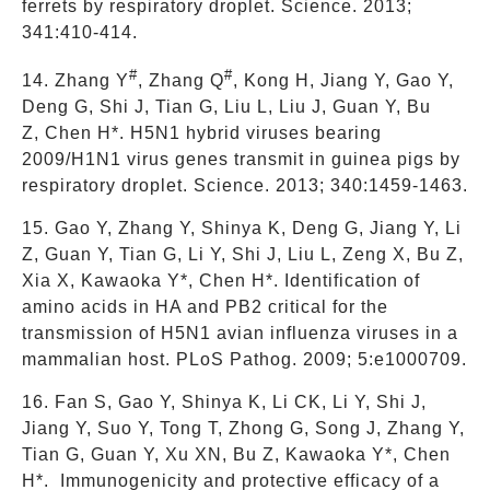
ferrets by respiratory droplet. Science. 2013;
341:410-414.
#
#
14. Zhang Y
, Zhang Q
, Kong H, Jiang Y, Gao Y,
Deng G, Shi J, Tian G, Liu L, Liu J, Guan Y, Bu
Z, Chen H*. H5N1 hybrid viruses bearing
2009/H1N1 virus genes transmit in guinea pigs by
respiratory droplet. Science. 2013; 340:1459-1463.
15. Gao Y, Zhang Y, Shinya K, Deng G, Jiang Y, Li
Z, Guan Y, Tian G, Li Y, Shi J, Liu L, Zeng X, Bu Z,
Xia X, Kawaoka Y*, Chen H*. Identification of
amino acids in HA and PB2 critical for the
transmission of H5N1 avian influenza viruses in a
mammalian host. PLoS Pathog. 2009; 5:e1000709.
16. Fan S, Gao Y, Shinya K, Li CK, Li Y, Shi J,
Jiang Y, Suo Y, Tong T, Zhong G, Song J, Zhang Y,
Tian G, Guan Y, Xu XN, Bu Z, Kawaoka Y*, Chen
H*. Immunogenicity and protective efficacy of a