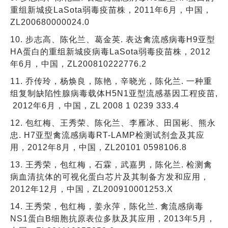
重组新城疫LaSota弱毒疫苗株，2011年6月，中国，
ZL200680000024.0
10. 步志高、陈化兰、葛金英. 表达禽流感病毒H9亚型
HA蛋白的重组新城疫病毒LaSota弱毒疫苗株，2012
年6月，中国，ZL200810222776.2
11. 乔传玲，杨焕良，陈艳，辛晓光，陈化兰. 一种重
组复制缺陷性腺病毒载体H5N1亚型流感基因工程疫苗,
2012年6月，中国，ZL 2008 1 0239 333.4
12. 包红梅、王秀荣、陈化兰、李雁冰、田国彬、熊永
忠. H7亚型禽流感病毒RT-LAMP检测试剂盒及其应
用，2012年8月，中国，ZL20101 0598106.8
13. 王秀荣，包红梅，石霖，武嘉男，陈化兰. 检测禽
病血清抗体的可视化蛋白芯片及其制备方发和应用，
2012年12月，中国，ZL200910001253.X
14. 王秀荣，包红梅，姜永萍，陈化兰. 禽流感病毒
NS1蛋白B细胞抗原表位多肽及其应用，2013年5月，