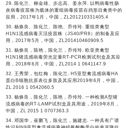
29. 陈化兰、柳金雄、步志高、姜永萍. 以鸭病毒性肠
炎病毒疫苗株为载体的重组病毒疫苗在鸡形目禽类中的
应用，2017年1月，中国，ZL201210331405.4
30. 杨焕良、陈化兰、陈艳、乔传玲. 重组类禽型
H1N1流感病毒灭活疫苗株（JS40/PR8）的制备及应
用，2017年5月，中国，ZL201410460909.5
31. 杨焕良，陈艳，陈化兰，乔传玲. 欧亚类禽型
H1N1猪流感病毒荧光定量RT-PCR检测试剂盒及其应
用，2018年6月，中国，ZL2014 1 0641147.9
32. 王秀荣，包红梅，陈化兰. H5亚型禽流感病毒HA
蛋白B细胞抗原表位多肽及其应用2019年6月，中国，
ZL 2016 1 0542060.5
33. 杨焕良，陈化兰，陈艳，乔传玲. 一种检测A型猪
流感病毒的RT-LAMP试剂盒及其用途，2019年8月，
中国，ZL 2015 1 0707363.3
34. 邓国华，崔鹏飞，陈化兰，施建忠. 一种具有广谱
性识别N9亚型禽流感病毒神经氨酸酶蛋白的单克隆抗