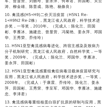
军、曾显营、刘丽玲、姜永萍、何希君、田国彬、关云
涛、柳金雄、陈普成、陈艳、杨焕良）
10. 禽流感(H5+H9)二价灭活疫苗（H5N1 Re-
1+H9N2 Re-2株），黑龙江省人民政府，科学技术进
步奖，一等奖，2010年。（完成人：陈化兰、田国
彬、李雁冰、施建忠、曾显营、冯菊艳、姜永萍、邓国
华、王秀荣、乔传玲）
11. H5N1亚型禽流感病毒进化、跨宿主感染及致病力
分子机制研究，黑龙江省人民政府，自然科学奖，一等
奖，2009年。（完成人：陈化兰、邓国华、李雁冰、
姜永萍、田国彬）
12. H5N1亚型禽流感重组禽痘病毒活载体疫苗研究与
应用，黑龙江省人民政府，科学技术进步奖，一等奖，
2008年。（完成人：于康震、乔传玲、陈化兰、姜永
萍、田国彬、王秀荣、李呈军、邓国华、李雁冰、施建
忠、李泽君）
13. 禽流感病毒重组核蛋白琼扩抗原的研制与应用，黑