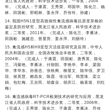
龙江省人民政府，科学技术进步奖，一等奖，2004
年。（完成人：于康震、王秀荣、邓国华、陈化兰、杨
林、田国彬、郭昭林、姜永萍、乔传玲、孙建）
14. 我国H5N1亚型高致病性禽流感病毒抗原变异株的
鉴定及防控研究，黑龙江省人民政府，科学技术进步
奖，二等奖，2011年。（完成人：陈化兰、李雁冰、
田国彬、施建忠、曾显营、姜永萍、刘丽玲）
15. 禽流感H5和H9亚型灭活疫苗研究及应用，中华人
民共和国农业部，全国农牧渔业丰收奖，二等奖，
2004年。（完成人：于康震、田国彬、唐秀英、陈化
兰、冯菊艳、李雁冰、付朝阳、李艳华、李卓、梁国
华、李华东、孙善忠、张铁阁、柳显文、陆华强、罗卫
琼、侯英慧、赖昌友、陈霞、张治军、韩慧珠、栾立
娟、包红梅、王吉民、胡森业、胡庆江、杨喜坡、刘红
梅）
16. 禽流感病毒RT-PCR检测技术的研究与应用，黑龙
江省人民政府，科学技术进步奖，二等奖，2006年。
（完成人：王秀荣、陈化兰、于康震、李雁冰、乔传