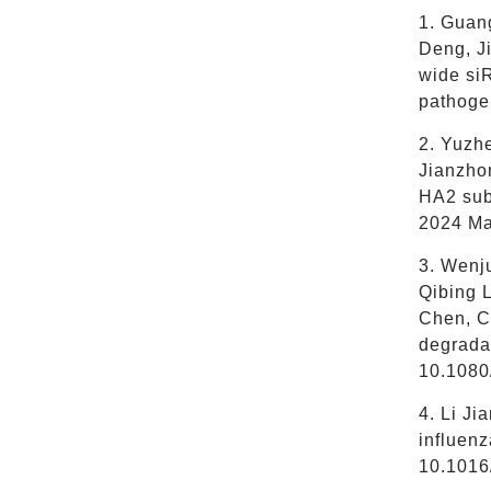
1. Guan
Deng, J
wide siR
pathogen
2. Yuzh
Jianzho
HA2 subu
2024 Ma
3. Wenj
Qibing 
Chen, Ch
degradat
10.1080
4. Li Ji
influenz
10.1016/