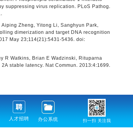
eby suppressing virus replication. PLoS Pathog.
.
 Aiping Zheng, Yitong Li, Sanghyun Park,
rolling dimerization and target DNA recognition
2017 May 23;114(21):5431-5436. doi:
Guy R Watkins, Brian E Wadzinski, Rituparna
e 2A stable latency. Nat Commun. 2013:4:1699.
人才招聘
办公系统
扫一扫 关注我