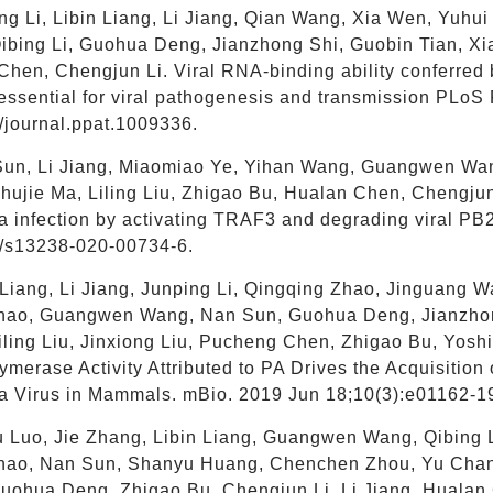
ing Li, Libin Liang, Li Jiang, Qian Wang, Xia Wen, Yuh
ibing Li, Guohua Deng, Jianzhong Shi, Guobin Tian, Xia
Chen, Chengjun Li. Viral RNA-binding ability conferred
 essential for viral pathogenesis and transmission PLoS
/journal.ppat.1009336.
Sun, Li Jiang, Miaomiao Ye, Yihan Wang, Guangwen Wan
Shujie Ma, Liling Liu, Zhigao Bu, Hualan Chen, Chengju
a infection by activating TRAF3 and degrading viral PB2
/s13238-020-00734-6.
n Liang, Li Jiang, Junping Li, Qingqing Zhao, Jinguang
hao, Guangwen Wang, Nan Sun, Guohua Deng, Jianzhong
Liling Liu, Jinxiong Liu, Pucheng Chen, Zhigao Bu, Yos
merase Activity Attributed to PA Drives the Acquisitio
za Virus in Mammals. mBio. 2019 Jun 18;10(3):e01162-1
u Luo, Jie Zhang, Libin Liang, Guangwen Wang, Qibing 
hao, Nan Sun, Shanyu Huang, Chenchen Zhou, Yu Chan
Guohua Deng, Zhigao Bu, Chengjun Li, Li Jiang, Hualan 