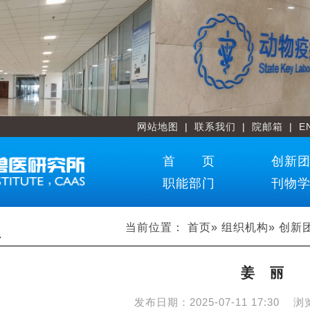
网站地图
|
联系我们
|
院邮箱
|
E
首 页
创新
职能部门
刊物
当前位置：
首页
»
组织机构
»
创新
员
姜 丽
发布日期：
2025-07-11 17:30
浏