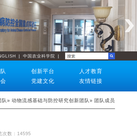
NGLISH
|
中国农业科学院
|
团队
创新平台
人才教育
学会
党建文化
友情链接
团队
»
动物流感基础与防控研究创新团队
» 团队成员
览次数：
14595