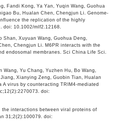
ang, Fandi Kong, Ya Yan, Yuqin Wang, Guohua
 Zhigao Bu, Hualan Chen, Chengjun Li. Genome-
nfluence the replication of the highly
. doi: 10.1002/mlf2.12168.
bo Shan, Xuyuan Wang, Guohua Deng,
Chen, Chengjun Li. M6PR interacts with the
al and endosomal membranes. Sci China Life Sci.
uan Wang, Yu Chang, Yuzhen Hu, Bo Wang,
Jiang, Xianying Zeng, Guobin Tian, Hualan
za A virus by counteracting TRIM4-mediated
c;12(2):2270073. doi:
the interactions between viral proteins of
Jan 31;2(2):100079. doi: