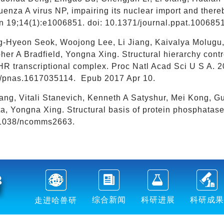
luenza A virus NP, impairing its nuclear import and ther
n 19;14(1):e1006851. doi: 10.1371/journal.ppat.1006851
g-Hyeon Seok, Woojong Lee, Li Jiang, Kaivalya Molugu,
her A Bradfield, Yongna Xing. Structural hierarchy cont
AHR transcriptional complex. Proc Natl Acad Sci U S A. 
/pnas.1617035114. Epub 2017 Apr 10.
iang, Vitali Stanevich, Kenneth A Satyshur, Mei Kong, 
a, Yongna Xing. Structural basis of protein phosphatas
.1038/ncomms2663.
综合新闻
科研进展
科研成果
走进哈兽研