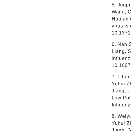
5. Junp
Wang, Q
Hualan 
virus is
10.1371
6. Nan 
Liang, 
influenz
10.1007
7. Libi
Yuhui Z
Jiang, 
Low Poly
Influen
8. Weiy
Yuhui Z
Jiang, 