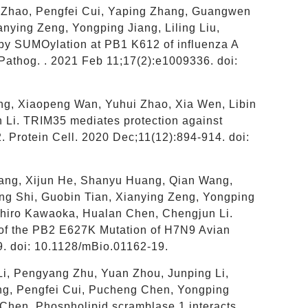
ui Zhao, Pengfei Cui, Yaping Zhang, Guangwen
nying Zeng, Yongping Jiang, Liling Liu,
 by SUMOylation at PB1 K612 of influenza A
 Pathog. . 2021 Feb 11;17(2):e1009336. doi:
g, Xiaopeng Wan, Yuhui Zhao, Xia Wen, Libin
n Li. TRIM35 mediates protection against
. Protein Cell. 2020 Dec;11(12):894-914. doi:
 Wang, Xijun He, Shanyu Huang, Qian Wang,
 Shi, Guobin Tian, Xianying Zeng, Yongping
hihiro Kawaoka, Hualan Chen, Chengjun Li.
n of the PB2 E627K Mutation of H7N9 Avian
9. doi: 10.1128/mBio.01162-19.
Li, Pengyang Zhu, Yuan Zhou, Junping Li,
g, Pengfei Cui, Pucheng Chen, Yongping
Chen. Phospholipid scramblase 1 interacts