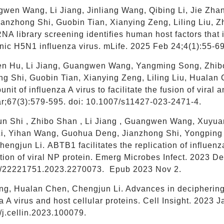
gwen Wang, Li Jiang, Jinliang Wang, Qibing Li, Jie Zh
ianzhong Shi, Guobin Tian, Xianying Zeng, Liling Liu,
NA library screening identifies human host factors that i
ic H5N1 influenza virus. mLife. 2025 Feb 24;4(1):55-69
en Hu, Li Jiang, Guangwen Wang, Yangming Song, Zhi
ng Shi, Guobin Tian, Xianying Zeng, Liling Liu, Hualan 
nit of influenza A virus to facilitate the fusion of vir
r;67(3):579-595. doi: 10.1007/s11427-023-2471-4.
un Shi , Zhibo Shan , Li Jiang , Guangwen Wang, Xuy
Li, Yihan Wang, Guohua Deng, Jianzhong Shi, Yongping 
engjun Li. ABTB1 facilitates the replication of influen
ion of viral NP protein. Emerg Microbes Infect. 2023 De
/22221751.2023.2270073. Epub 2023 Nov 2.
ang, Hualan Chen, Chengjun Li. Advances in deciphering 
a A virus and host cellular proteins. Cell Insight. 2023 
j.cellin.2023.100079.