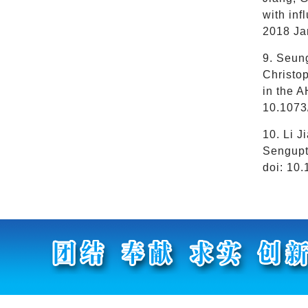
with inf
2018 Ja
9. Seun
Christop
in the 
10.1073
10. Li J
Sengupt
doi: 10