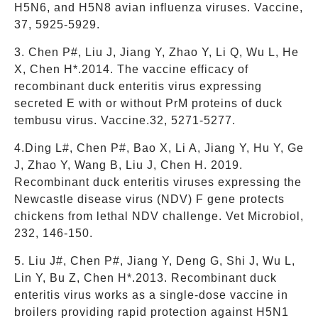
H5N6, and H5N8 avian influenza viruses. Vaccine,
37, 5925-5929.
3. Chen P#, Liu J, Jiang Y, Zhao Y, Li Q, Wu L, He
X, Chen H*.2014. The vaccine efficacy of
recombinant duck enteritis virus expressing
secreted E with or without PrM proteins of duck
tembusu virus. Vaccine.32, 5271-5277.
4.Ding L#, Chen P#, Bao X, Li A, Jiang Y, Hu Y, Ge
J, Zhao Y, Wang B, Liu J, Chen H. 2019.
Recombinant duck enteritis viruses expressing the
Newcastle disease virus (NDV) F gene protects
chickens from lethal NDV challenge. Vet Microbiol,
232, 146-150.
5. Liu J#, Chen P#, Jiang Y, Deng G, Shi J, Wu L,
Lin Y, Bu Z, Chen H*.2013. Recombinant duck
enteritis virus works as a single-dose vaccine in
broilers providing rapid protection against H5N1