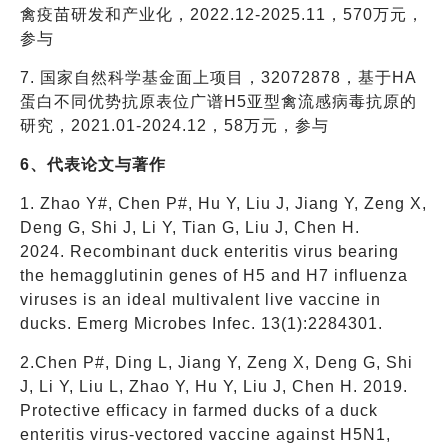
禽疫苗研发和产业化，2022.12-2025.11，570万
元
，
参与
7. 国家自然科学基金面上项目，32072878，基于HA
蛋白不同优势抗原表位广谱H5亚型禽流感病毒抗原的
研究，2021.01-2024.12，58万
元
，参与
6、代表论文与著作
1. Zhao Y#, Chen P#, Hu Y, Liu J, Jiang Y, Zeng X,
Deng G, Shi J, Li Y, Tian G, Liu J, Chen H.
2024. Recombinant duck enteritis virus bearing
the hemagglutinin genes of H5 and H7 influenza
viruses is an ideal multivalent live vaccine in
ducks. Emerg Microbes Infec. 13(1):2284301.
2.Chen P#, Ding L, Jiang Y, Zeng X, Deng G, Shi
J, Li Y, Liu L, Zhao Y, Hu Y, Liu J, Chen H. 2019.
Protective efficacy in farmed ducks of a duck
enteritis virus-vectored vaccine against H5N1,