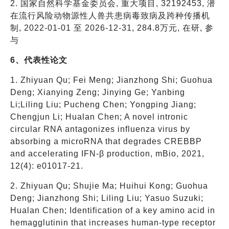
2. 国家自然科学基金委员会, 重大项目, 32192453, 潜
在流行风险动物源性人兽共患病毒致病及跨种传播机
制, 2022-01-01 至 2026-12-31, 284.8万元, 在研, 参
与
6、代表性论文
1. Zhiyuan Qu; Fei Meng; Jianzhong Shi; Guohua
Deng; Xianying Zeng; Jinying Ge; Yanbing
Li;Liling Liu; Pucheng Chen; Yongping Jiang;
Chengjun Li; Hualan Chen; A novel intronic
circular RNA antagonizes influenza virus by
absorbing a microRNA that degrades CREBBP
and accelerating IFN-β production, mBio, 2021,
12(4): e01017-21.
2. Zhiyuan Qu; Shujie Ma; Huihui Kong; Guohua
Deng; Jianzhong Shi; Liling Liu; Yasuo Suzuki;
Hualan Chen; Identification of a key amino acid in
hemagglutinin that increases human-type receptor