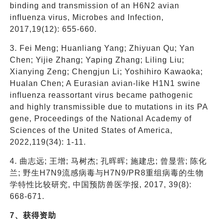
binding and transmission of an H6N2 avian
influenza virus, Microbes and Infection,
2017,19(12): 655-660.
3. Fei Meng; Huanliang Yang; Zhiyuan Qu; Yan
Chen; Yijie Zhang; Yaping Zhang; Liling Liu;
Xianying Zeng; Chengjun Li; Yoshihiro Kawaoka;
Hualan Chen; A Eurasian avian-like H1N1 swine
influenza reassortant virus became pathogenic
and highly transmissible due to mutations in its PA
gene, Proceedings of the National Academy of
Sciences of the United States of America,
2022,119(34): 1-11.
4. 曲志远; 王增; 马树杰; 孔晖晖; 施建忠; 曾显营; 陈化
兰; 野生H7N9流感病毒与H7N9/PR8重组病毒的生物
学特性比较研究, 中国预防兽医学报, 2017, 39(8):
668-671.
7、获得资助