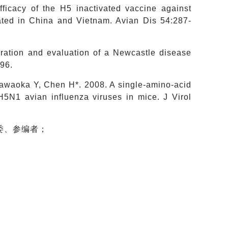
ficacy of the H5 inactivated vaccine against
lated in China and Vietnam. Avian Dis 54:287-
ration and evaluation of a Newcastle disease
296.
 Kawaoka Y, Chen H*. 2008. A single-amino-acid
H5N1 avian influenza viruses in mice. J Virol
编委、参编者；