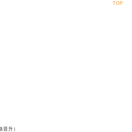
TOP
破格晋升）