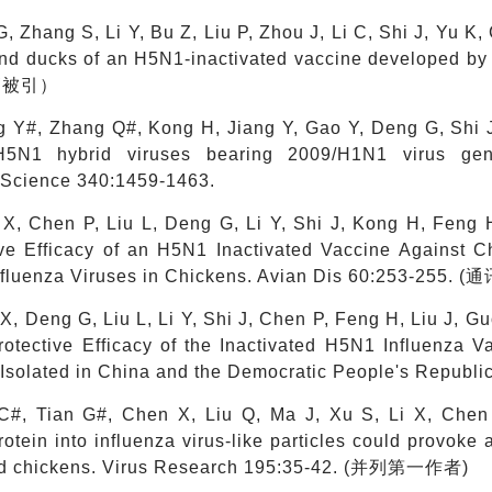
G, Zhang S, Li Y, Bu Z, Liu P, Zhou J, Li C, Shi J, Yu K,
nd ducks of an H5N1-inactivated vaccine developed b
高被引）
g Y#, Zhang Q#, Kong H, Jiang Y, Gao Y, Deng G, Shi J,
H5N1 hybrid viruses bearing 2009/H1N1 virus gene
. Science 340:1459-1463.
 X, Chen P, Liu L, Deng G, Li Y, Shi J, Kong H, Feng H
ive Efficacy of an H5N1 Inactivated Vaccine Against
fluenza Viruses in Chickens. Avian Dis 60:253-255. 
X, Deng G, Liu L, Li Y, Shi J, Chen P, Feng H, Liu J, 
rotective Efficacy of the Inactivated H5N1 Influenza 
 Isolated in China and the Democratic People's Republ
C#, Tian G#, Chen X, Liu Q, Ma J, Xu S, Li X, Chen 
otein into influenza virus-like particles could provok
d chickens. Virus Research 195:35-42. (并列第一作者)