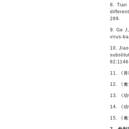
8. Tian
differe
289.
9. Ge J
virus-ba
10. Jiao
substit
82:1146
11. 
12. 
13. 
14. 
15. 