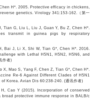
 Chen H*. 2005. Protective efficacy in chickens,
y reverse genetics. Virology 341:153-162.（第一
 Tian G, Liu L, Liu J, Guan Y, Bu Z, Chen H*.
s transmit in guinea pigs by respiratory
, Bai J, Li X, Shi W, Tian G*, Chen H*. 2016.
 Challenge with Lethal H5N1, H5N2, H5N6, and
(通讯作者)
Guo X, Mao S, Yang F, Chen Z, Tian G*, Chen H*.
Vaccine Re-6 Against Different Clades of H5N1
ic of Korea. Avian Dis 60:238-240. (通讯作者)
H, Cao Y (2015). Incorporation of conserved
e a broad protective immune response in BALB/c