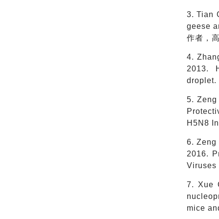
3. Tian 
geese a
作者，
4. Zhan
2013. 
droplet
5. Zeng
Protect
H5N8 In
6. Zeng 
2016. P
Viruses
7. Xue 
nucleopr
mice an