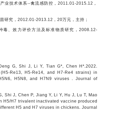
业技术体系--禽流感防控，2011.01-2015.12，
究，2012.01-2013.12，20万元，主持；
用种毒、效力评价方法及标准物质研究，2008.12-
eng G, Shi J, Li Y, Tian G*, Chen H*.2022.
ne (H5-Re13, H5-Re14, and H7-Re4 strains) in
H5N6, H5N8, and H7N9 viruses . Journal of
 Shi J, Chen P, Jiang Y, Li Y, Hu J, Lu T, Mao
an H5/H7 trivalent inactivated vaccine produced
ifferent H5 and H7 viruses in chickens. Journal