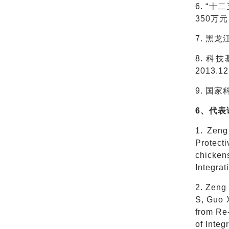
6. “
350万
7. 黑
8. 科
2013.
9. 国家
6、代表
1. Zeng
Protect
chicken
Integra
2. Zeng 
S, Guo X
from Re-
of Inte