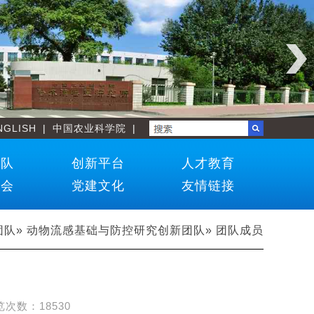
NGLISH
|
中国农业科学院
|
团队
创新平台
人才教育
学会
党建文化
友情链接
团队
»
动物流感基础与防控研究创新团队
» 团队成员
览次数：
18530