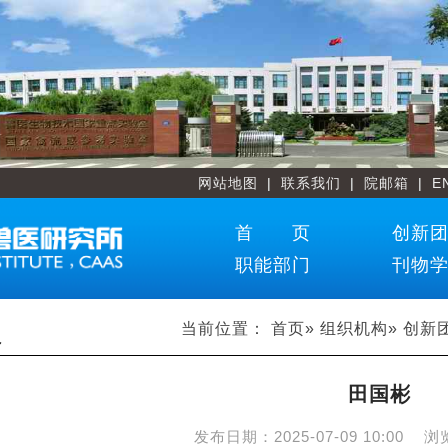
网站地图
|
联系我们
|
院邮箱
|
E
首 页
创新
职能部门
刊物
当前位置：
首页
»
组织机构
»
创新
员
田国彬
发布日期：
2025-07-09 10:00
浏