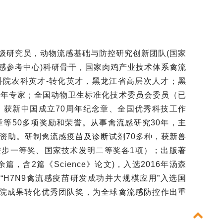
三级研究员，动物流感基础与防控研究创新团队(国家
物流感参考中心)科研骨干，国家肉鸡产业技术体系禽流
科院农科英才-转化英才，黑龙江省高层次人才；黑
青年专家；全国动物卫生标准化技术委员会委员（已
。获
新中国成立70周年
纪念章、全国优秀科技工作
等50多项奖励和荣誉。从事禽流感研究30年，主
资助。研制禽流感疫苗及诊断试剂70多种，获新兽
进步一等奖、国家技术发明二等奖各1项）；出
版著
篇，含2篇《Science》论文)，入选2016年汤森
，
“
H7N9禽流感疫苗研发成功并大规模应用
”入选国
院成果转化优秀团队奖，为全球禽流感防控作出重