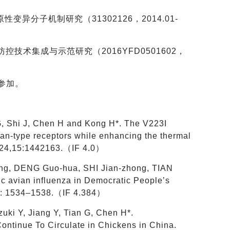
性变异分子机制研究（31302126，2014.01-
技术集成与示范研究（2016YFD0501602，
，参加。
G, Shi J, Chen H and Kong H*. The V223I
uman-type receptors while enhancing the thermal
 2024,15:1442163.（IF 4.0）
ong, DENG Guo-hua, SHI Jian-zhong, TIAN
 avian influenza in Democratic People’s
(5): 1534–1538.（IF 4.384）
zuki Y, Jiang Y, Tian G, Chen H*.
Continue To Circulate in Chickens in China.