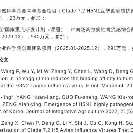
自然科学基金青年基金项目：Clade 7.2 H5N1亚型禽流感抗原
12），23万元，参加；
十三五”国家重点研发计划（课题）：种禽场高致病性禽流感综合防控
07-2020.12），540万元，参加；
农业科学院创新团队项目（2025.01-2025.12），291万元
论文
L, Wang F, Wu Y, Mi W, Zhang Y, Chen L, Wang D, Deng 
tion in hemagglutinin reduces the binding affinity to h
y of the H3N2 canine influenza virus. Front. Microbiol.
Li-ling*, YANG Huan-liang, GUO Fu-sheng, WANG Xiu-r
, ZENG Xian-ying. Emergence of H5N1 highly pathogenic
c of Korea. Journal of Integrative Agriculture 2022, 21
, Zeng X, Chen P, Deng G, Li Y, Shi J, Gu C, Kong H, Su
rization of Clade 7.2 H5 Avian Influenza Viruses That 