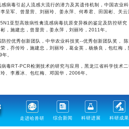
物流感病毒引起人流感大流行的潜力及其遗传机制，中国农业
李呈军、曾显营、刘丽玲、姜永萍、何希君、田国彬、关云涛
国H5N1亚型高致病性禽流感病毒抗原变异株的鉴定及防控研
彬，施建忠，曾显营，姜永萍，刘丽玲，2011年。
流感防控优秀创新团队，中华农业科技奖--优秀创新团队奖，
秀荣，乔传玲，施建忠，刘丽玲，葛金英，杨焕良，包红梅，
09年。
流感病毒RT-PCR检测技术的研究与应用，黑龙江省科学技
玲、李雁冰、包红梅、邓国华，2006年。
综合新闻
科研进展
科研成果
走进哈兽研