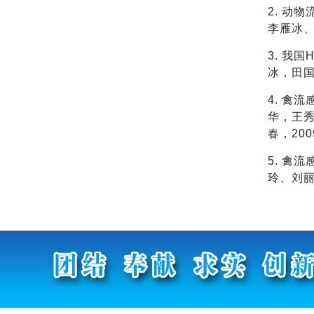
2. 动
李雁冰、
3. 我
冰，田国
4. 禽
华，王
春，20
5. 禽
玲、刘丽