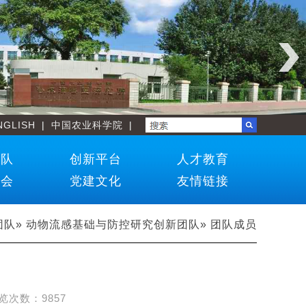
NGLISH
|
中国农业科学院
|
团队
创新平台
人才教育
学会
党建文化
友情链接
团队
»
动物流感基础与防控研究创新团队
» 团队成员
览次数：
9857