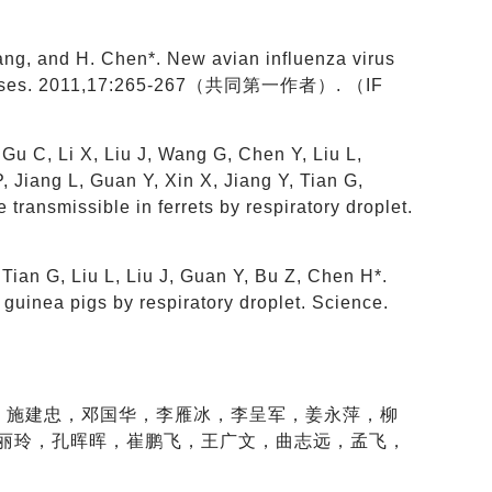
Zhang, and H. Chen*. New avian influenza virus
 diseases. 2011,17:265-267（共同第一作者）. （IF
u C, Li X, Liu J, Wang G, Chen Y, Liu L,
, Jiang L, Guan Y, Xin X, Jiang Y, Tian G,
ransmissible in ferrets by respiratory droplet.
Tian G, Liu L, Liu J, Guan Y, Bu Z, Chen H*.
guinea pigs by respiratory droplet. Science.
，施建忠，邓国华，李雁冰，李呈军，姜永萍，柳
丽玲，孔晖晖，崔鹏飞，王广文，曲志远，孟飞，