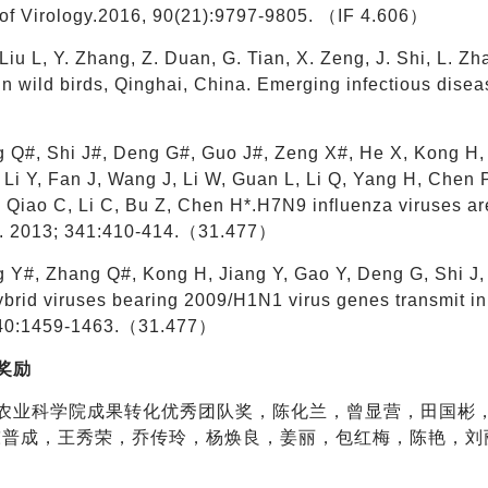
 of Virology.2016, 90(21):9797-9805. （IF 4.606）
 Liu L, Y. Zhang, Z. Duan, G. Tian, X. Zeng, J. Shi, L. 
in wild birds, Qinghai, China. Emerging infectious
g Q#, Shi J#, Deng G#, Guo J#, Zeng X#, He X, Kong H, G
 Li Y, Fan J, Wang J, Li W, Guan L, Li Q, Yang H, Chen P
Qiao C, Li C, Bu Z, Chen H*.H7N9 influenza viruses are t
. 2013; 341:410-414.（31.477）
 Y#, Zhang Q#, Kong H, Jiang Y, Gao Y, Deng G, Shi J, 
rid viruses bearing 2009/H1N1 virus genes transmit in 
340:1459-1463.（31.477）
奖励
国农业科学院成果转化优秀团队奖，陈化兰，曾显营，田国彬
陈普成，王秀荣，乔传玲，杨焕良，姜丽，包红梅，陈艳，刘
。