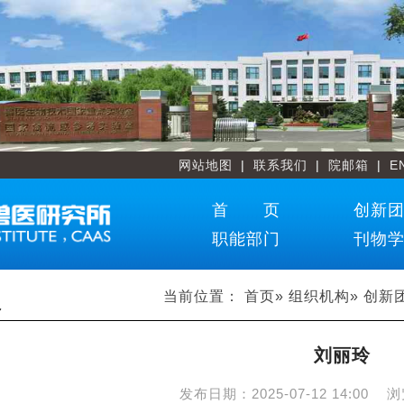
网站地图
|
联系我们
|
院邮箱
|
E
首 页
创新
职能部门
刊物
当前位置：
首页
»
组织机构
»
创新
员
刘丽玲
发布日期：
2025-07-12 14:00
浏