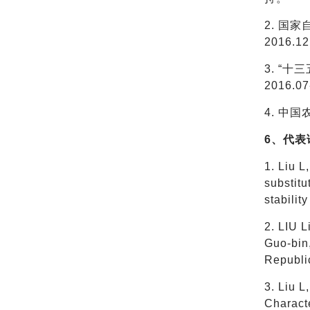
2. 国家
2016.
3. “
2016.
4. 中国
6、代表
1. Liu 
substitu
stabilit
2. LIU 
Guo-bin
Republi
3. Liu L
Characte