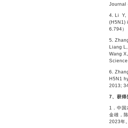
Journal
4. Li Y,
(H5N1) 
6.794）
5. Zhan
Liang L,
Wang X, 
Science
6. Zhang
H5N1 hyb
2013; 
7、获得
1．中
金雄，
2023年