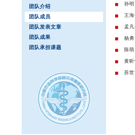
孙明
团队介绍
王海
团队成员
团队发表文章
孟凡
团队成果
杨勇
团队承担课题
陈萌
黄昕
苏世