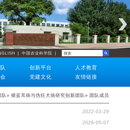
NGLISH
|
中国农业科学院
|
团队
创新平台
人才教育
学会
党建文化
友情链接
团队
»
猪蓝耳病与伪狂犬病研究创新团队
» 团队成员
2022-03-29
2026-05-07