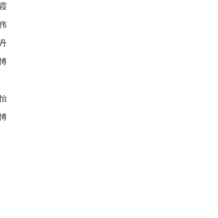
霞
伟
丹
博
怡
博