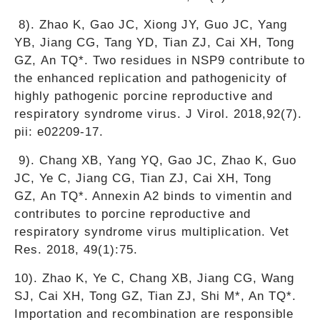
8). Zhao K, Gao JC, Xiong JY, Guo JC, Yang
YB, Jiang CG, Tang YD, Tian ZJ, Cai XH, Tong
GZ, An TQ*. Two residues in NSP9 contribute to
the enhanced replication and pathogenicity of
highly pathogenic porcine reproductive and
respiratory syndrome virus. J Virol. 2018,92(7).
pii: e02209-17.
9). Chang XB, Yang YQ, Gao JC, Zhao K, Guo
JC, Ye C, Jiang CG, Tian ZJ, Cai XH, Tong
GZ, An TQ*. Annexin A2 binds to vimentin and
contributes to porcine reproductive and
respiratory syndrome virus multiplication. Vet
Res. 2018, 49(1):75.
10). Zhao K, Ye C, Chang XB, Jiang CG, Wang
SJ, Cai XH, Tong GZ, Tian ZJ, Shi M*, An TQ*.
Importation and recombination are responsible