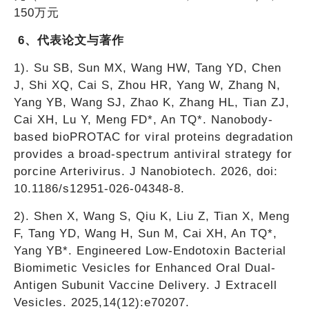
150万元
6、代表论文与著作
1). Su SB, Sun MX, Wang HW, Tang YD, Chen
J, Shi XQ, Cai S, Zhou HR, Yang W, Zhang N,
Yang YB, Wang SJ, Zhao K, Zhang HL, Tian ZJ,
Cai XH, Lu Y, Meng FD*, An TQ*. Nanobody-
based bioPROTAC for viral proteins degradation
provides a broad-spectrum antiviral strategy for
porcine Arterivirus. J Nanobiotech. 2026, doi:
10.1186/s12951-026-04348-8.
2). Shen X, Wang S, Qiu K, Liu Z, Tian X, Meng
F, Tang YD, Wang H, Sun M, Cai XH, An TQ*,
Yang YB*. Engineered Low-Endotoxin Bacterial
Biomimetic Vesicles for Enhanced Oral Dual-
Antigen Subunit Vaccine Delivery. J Extracell
Vesicles. 2025,14(12):e70207.