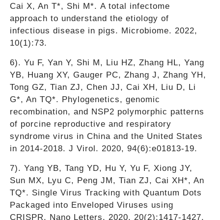
Cai X, An T*, Shi M*. A total infectome
approach to understand the etiology of
infectious disease in pigs. Microbiome. 2022,
10(1):73.
6). Yu F, Yan Y, Shi M, Liu HZ, Zhang HL, Yang
YB, Huang XY, Gauger PC, Zhang J, Zhang YH,
Tong GZ, Tian ZJ, Chen JJ, Cai XH, Liu D, Li
G*, An TQ*. Phylogenetics, genomic
recombination, and NSP2 polymorphic patterns
of porcine reproductive and respiratory
syndrome virus in China and the United States
in 2014-2018. J Virol. 2020, 94(6):e01813-19.
7). Yang YB, Tang YD, Hu Y, Yu F, Xiong JY,
Sun MX, Lyu C, Peng JM, Tian ZJ, Cai XH*, An
TQ*. Single Virus Tracking with Quantum Dots
Packaged into Enveloped Viruses using
CRISPR. Nano Letters. 2020, 20(2):1417-1427.