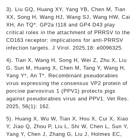
3). Liu GQ, Huang XY, Yang YB, Chen M, Tian
XX, Song H, Wang HJ, Wang SJ, Wang HW, Cai
XH, An TQ*. GP2a I118 and GP4 D43 play
critical roles in the attachment of PRRSV to the
CD163 receptor: implications for anti-PRRSV
infection targets. J Virol. 2025,18: e0096325.
4). Tian X, Wang H, Song H, Wei Z, Zhu X, Liu
G, Sun M, Huang X, Chen M, Tang Y, Wang H,
Yang Y*, An T*. Recombinant pseudorabies
virus expressing the consensus VP2 protein of
porcine parvovirus 1 (PPV1) protects pigs
against pseudorabies virus and PPV1. Vet Res.
2025, 56(1): 162.
5). Huang X, Wu W, Tian X, Hou X, Cui X, Xiao
Y, Jiao Q, Zhou P, Liu L, Shi W, Chen L, Sun Y,
Yang Y, Chen J, Zhang G, Liu J, Holmes EC,