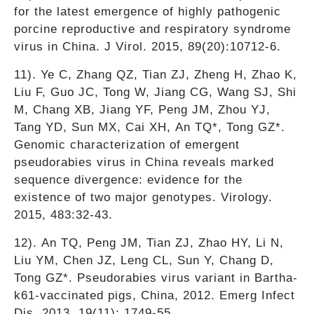
for the latest emergence of highly pathogenic
porcine reproductive and respiratory syndrome
virus in China. J Virol. 2015, 89(20):10712-6.
11). Ye C, Zhang QZ, Tian ZJ, Zheng H, Zhao K,
Liu F, Guo JC, Tong W, Jiang CG, Wang SJ, Shi
M, Chang XB, Jiang YF, Peng JM, Zhou YJ,
Tang YD, Sun MX, Cai XH, An TQ*, Tong GZ*.
Genomic characterization of emergent
pseudorabies virus in China reveals marked
sequence divergence: evidence for the
existence of two major genotypes. Virology.
2015, 483:32-43.
12). An TQ, Peng JM, Tian ZJ, Zhao HY, Li N,
Liu YM, Chen JZ, Leng CL, Sun Y, Chang D,
Tong GZ*. Pseudorabies virus variant in Bartha-
k61-vaccinated pigs, China, 2012. Emerg Infect
Dis. 2013, 19(11): 1749-55.