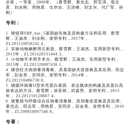
步奖，一等奖，2006年。（蔡雪辉、童光志、郭宝清、柴文
君、刘永刚、周艳君、仇华吉、王洪峰、刘文兴、代广军、孙
刚）
专利：
1. 猪链球SBP_bac_5基因缺失株及其构建方法和应用。蔡雪
辉，王淑杰，刘永刚。发明专利，2017年，
ZL201510058245.4。
2. 实验动物麻醉用注射器。蔡雪辉，王淑杰。实用新型专利，
2015年，ZL201420531444.3。
3. 小动物手术用手术台。蔡雪辉，王淑杰。实用新型专利，
2015年，ZL201520087430.1。
4. 猪伪狂犬病病毒强毒株、其基因缺失疫苗株及其应用。田志
军，彭金美，安同庆。发明专利，2014年，
ZL201210486730.8。
5. 猪圆环病毒II型衣壳蛋白基因、表达载体的构建及其蛋白高
效表达的方法。蔡雪辉，涂亚斌，武嘉男。发明专利，2013
年， ZL201210128807.4。
6. 猪繁殖与呼吸综合征病毒强毒株、其弱毒疫苗株及其应用。
童光志，田志军，周艳君，安同庆，彭金美。发明专利，2010
年，ZL200810097546.8。
专著：