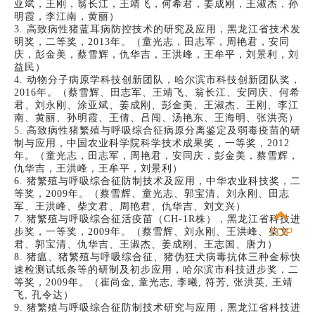
亚斌，王刚，翁长江，王靖飞，何希君，姜成刚，王淑杰，孙
明霞，李江南，黄丽）
3. 高致病性猪蓝耳病防控技术的研究及应用，黑龙江省技术发
明奖，二等奖，2013年。（童光志，田志军，周艳君，安同
庆，彭金美，蔡雪辉，仇华吉，王洪峰，王牟平，刘景利，刘
益民）
4. 动物分子病原学科技创新团队，哈尔滨市科技创新团队奖，
2016年。（蔡雪辉、田志军、王靖飞、翁长江、安同庆、何希
君、刘永刚、涂亚斌、姜成刚、彭金美、王淑杰、王刚、李江
南、黄丽、孙明霞、王倩、吕闯、汤艳东、王海明、张洪亮）
5. 高致病性猪繁殖与呼吸综合征病原分离鉴定及弱毒疫苗的研
制与应用，中国农业科学院科学技术成果奖，一等奖，2012
年。（童光志，田志军，周艳君，安同庆，彭金美，蔡雪辉，
仇华吉，王洪峰，王牟平，刘景利）
6. 猪繁殖与呼吸综合征防制技术及应用，中华农业科技奖，二
等奖，2009年。（蔡雪辉、童光志、郭宝清、刘永刚、田志
军、王洪峰、柴文君、周艳君、仇华吉、刘文兴）
7. 猪繁殖与呼吸综合征活疫苗（CH-1R株），黑龙江省科技进
步奖，一等奖，2009年。（蔡雪辉、刘永刚、王洪峰、柴文
TOP
君、郭宝清、仇华吉、王淑杰、姜成刚、王志国、唐力）
8. 猪瘟、猪繁殖与呼吸综合征、猪伪狂犬病毒抗体三种金标快
速检测试纸条等的研制及初步应用，哈尔滨市科技进步奖，二
等奖，2009年。（崔尚金, 童光志, 李曦, 符芳, 张洪英, 王靖
飞, 孔令达）
9. 猪繁殖与呼吸综合征防制技术研究与应用，黑龙江省科技进