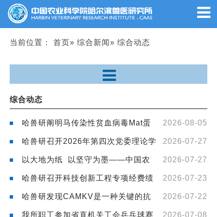
当前位置：
首页
»
综合新闻
» 综合动态
综合动态
哈兽研阐明马传染性贫血病毒Mat蛋
2026-08-05
白调控病毒复制的分子机制
哈兽研召开2026年第四次党委理论学
2026-07-27
习中心组（扩大）学习会
以大地为纸 以坚守为墨——中国农
2026-07-27
业科学院平凡奋斗者的故事（一）
哈兽研召开科技创新工程专项经费绩
2026-07-23
效评价现场调研会暨跨越发展期期满团队考评会
哈兽研发现CAMKV是一种关键的抗
2026-07-22
狂犬病病毒宿主因子
我所职工参加省直机关工会乒乓球赛
2026-07-08