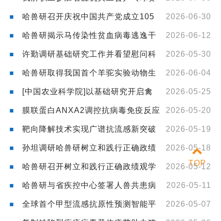
斩获佳绩
哈兽研召开庆祝中国共产党成立105
2026-06-30
周年暨“两优一先”表彰大会
哈兽研揭示马传染性贫血病毒逃逸干
2026-06-12
扰素应答的新机制
许勤调研基础研究工作并看望慰问科
2026-05-30
技工作者
哈兽研取得我国首个羊驼实验动物生
2026-06-04
产许可证
[中国农业科学院]以基础研究开启禽
2026-05-25
流感的全链防控
膜联蛋白ANXA2调控抗病毒免疫反应
2026-05-20
的双重机制
靶向降解技术实现广谱抗流感新突破
2026-05-19
孙坦调研哈兽研树立和践行正确政绩
2026-05-18
TOP
观学习教育开展情况
哈兽研召开树立和践行正确政绩观学
2026-05-12
习教育读书班暨党委理论学习中心组（扩大）学习会
哈兽研与省疾控中心签署人兽共患病
2026-05-11
合作框架协议
全球首个甲型流感抗原性预测智能平
2026-05-07