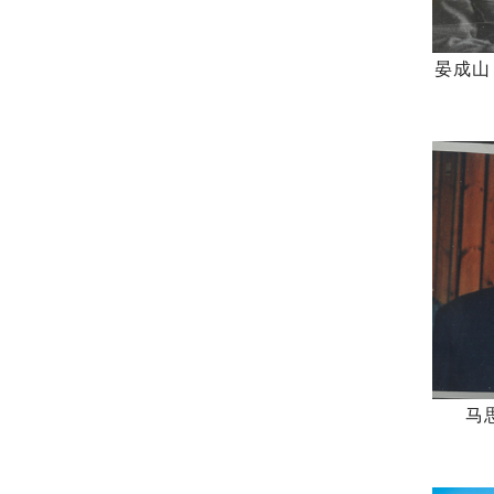
晏成山
马