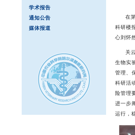
学术报告
在
通知公告
科研楼
媒体报道
心刘怀
关
生物实
管理、
科研活
险管理
进一步
运行，