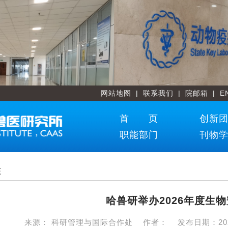
网站地图
|
联系我们
|
院邮箱
|
E
首 页
创新
职能部门
刊物
态
哈兽研举办2026年度生
来源：
科研管理与国际合作处
作者：
发布日期：
20