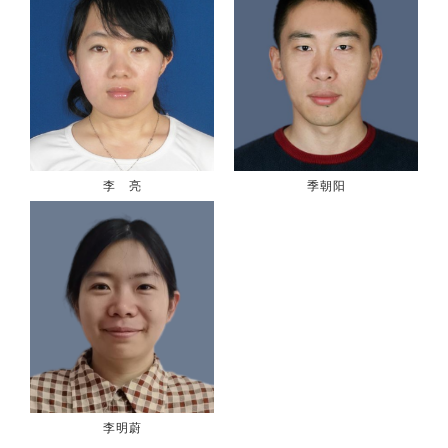
李 亮
季朝阳
李明蔚