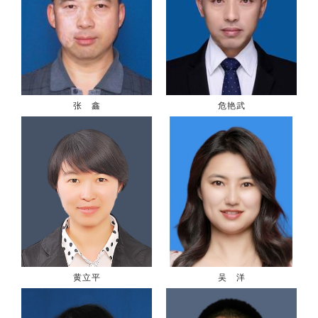
张 鑫
危艳武
黄立平
吴 洋