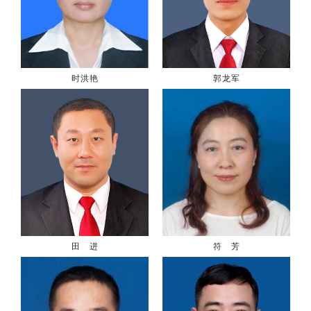
时洪艳
郭龙军
田 进
符 芳