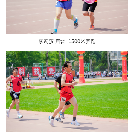
李莉莎 唐雷 1500米赛跑