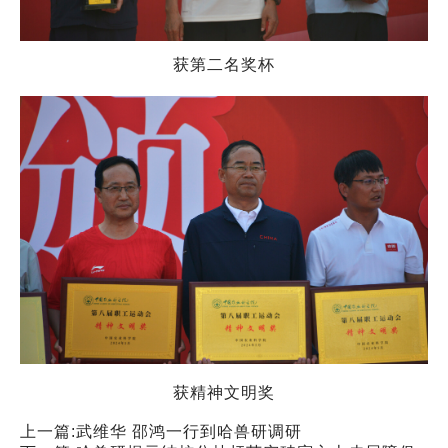
获第二名奖杯
获精神文明奖
上一篇:
武维华 邵鸿一行到哈兽研调研