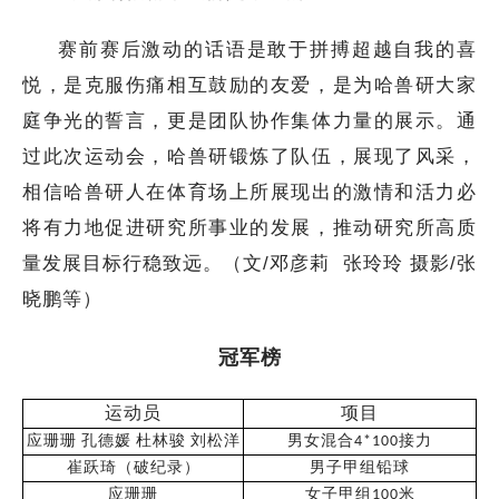
赛前赛后激动的话语是敢于拼搏超越自我的喜
悦，是克服伤痛相互鼓励的友爱，是为哈兽研大家
庭争光的誓言，更是团队协作集体力量的展示。通
过此次运动会，哈兽研锻炼了队伍，展现了风采，
相信哈兽研人在体育场上所展现出的激情和活力必
将有力地促进研究所事业的发展，推动研究所高质
量发展目标行稳致远。（文/邓彦莉 张玲玲 摄影/张
晓鹏等）
冠军榜
运动员
项目
应珊珊
孔德媛
杜林骏
刘松洋
男女混合
接力
4*100
崔跃琦（破纪录）
男子甲组铅球
应珊珊
女子甲组
米
100