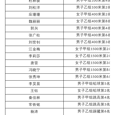
男子甲组
米第
名
杜林骏
100
4
男子乙组
米第
名
刘松洋
100
2
女子甲组
米第
名
应珊珊
400
2
女子乙组
米第
名
魏丽丽
400
8
男子甲组
米第
名
郭兴
400
4
男子甲组
米第
名
张广柱
400
6
男子乙组
米第
名
刘世钊
400
3
女子甲组
米第
名
江金梅
1500
2
女子乙组
米第
名
李莉莎
1500
2
女子乙组
米第
名
唐雷
1500
3
男子甲组
米第
名
冯晓宁
1500
8
男子乙组
米第
名
张秀坤
1500
6
男子甲组铅球第
名
李昊晨
5
女子乙组铅球第
名
王钰
2
男子甲组跳高第
名
秦佳林
4
男子乙组跳高第
名
常铁铭
3
男子乙组踢毽第
名
杨涛
6