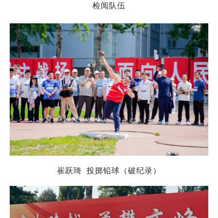
检阅队伍
崔跃琦 投掷铅球（破纪录）