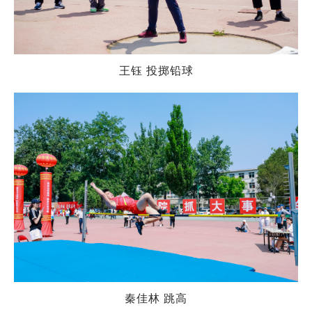
王钰 投掷铅球
秦佳林 跳高