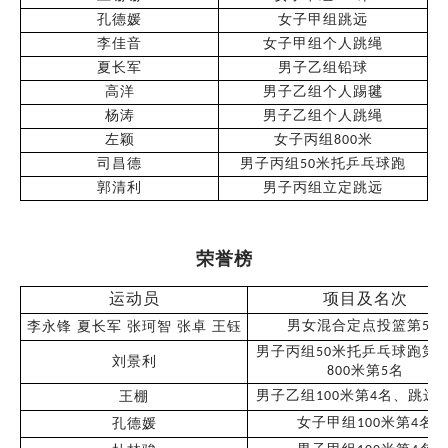
孔德媛
女子甲组跳远
李佳音
女子甲组个人跳绳
夏长军
男子乙组铅球
高洋
男子乙组个人踢毽
杨涛
男子乙组个人跳绳
左颖
女子丙组
米
800
司昌德
男子丙组
米托乒乓球跑
50
郭清利
男子丙组立定跳远
荣誉榜
运动员
项目及名次
男女混合定点投篮第
名
李永锋 夏长军 张珂智 张卓 王钰
5
男子丙组
米托乒乓球跑第
50
2
刘景利
米第
名
800
5
男子乙组
米第
名、跳远
王棚
100
4
女子甲组
米第
名
孔德媛
100
4