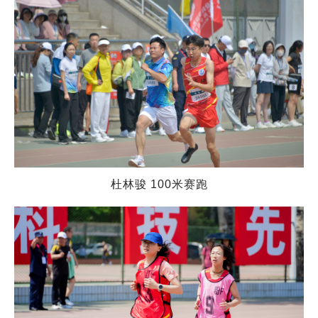
杜林骏 100米赛跑