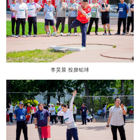
李昊晨 投掷铅球