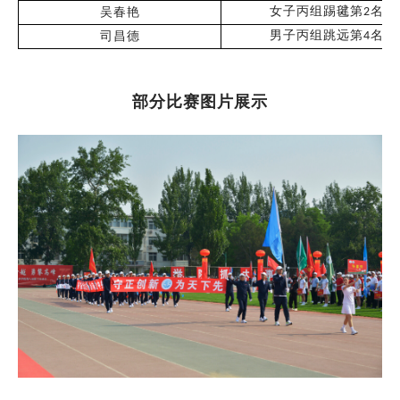
女子丙组踢毽第
名
吴春艳
2
男子丙组跳远第
名
司昌德
4
部分比赛图片展示