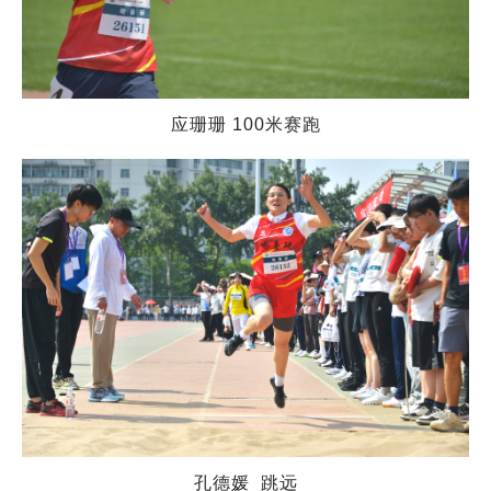
应珊珊 100米赛跑
孔德媛 跳远