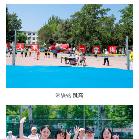
常铁铭 跳高