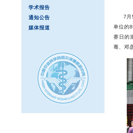
学术报告
7
通知公告
单位的
媒体报道
赛日的
骞、邓