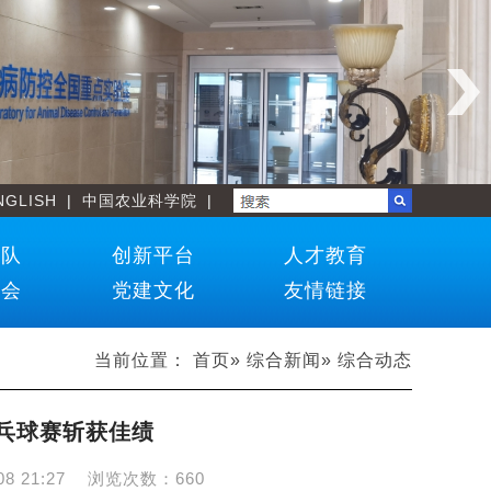
NGLISH
|
中国农业科学院
|
团队
创新平台
人才教育
学会
党建文化
友情链接
当前位置：
首页
»
综合新闻
» 综合动态
乓球赛斩获佳绩
08 21:27
浏览次数：
660