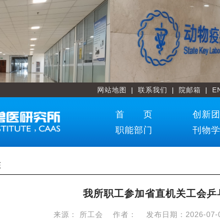
网站地图
|
联系我们
|
院邮箱
|
E
首 页
创新
职能部门
刊物
态
我所职工参加省直机关工会乒
来源：
所工会
作者：
发布日期：
2026-07-