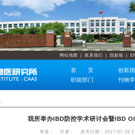
网站地图
|
联系我们
|
院邮箱
|
E
首 页
创新
职能部门
刊物
态
我所举办IBD防控学术研讨会暨IBD OIE
来源：
作者：
发布日期：
2017-07-28 1