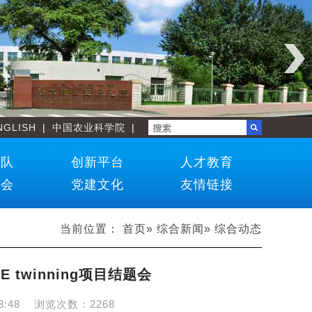
NGLISH
|
中国农业科学院
|
团队
创新平台
人才教育
学会
党建文化
友情链接
当前位置：
首页
»
综合新闻
» 综合动态
 twinning项目结题会
3:48
浏览次数：
2268