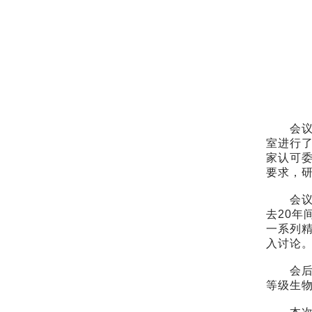
会议对I
室进行了
家认可委
要求，
会议还
去20年
一系列
入讨论
会后，
等级生