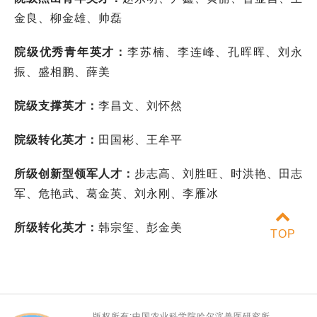
金良、柳金雄
、帅磊
院级优秀青年英才：
李苏楠、李连峰、孔晖晖、刘永
振
、
盛相鹏、薛美
院级支撑英才：
李昌文、刘怀然
院级转化英才：
田国彬
、王牟平
所级创新型领军人才：
步志高、刘胜旺、时洪艳、田志
军、危艳武、葛金英、刘永刚、李雁冰
所级转化英才：
韩宗玺、彭金美
TOP
版权所有:中国农业科学院哈尔滨兽医研究所