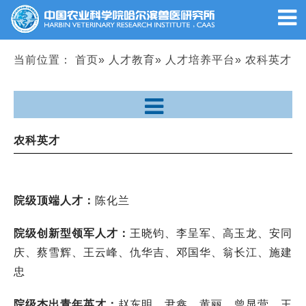
当前位置：
首页
»
人才教育
»
人才培养平台
» 农科英才
农科英才
院级顶端人才：
陈化兰
院级创新型领军人才：
王晓钧、李呈军、高玉龙、安同
庆、蔡雪辉、王云峰、仇华吉、邓国华、翁长江、施建
忠
院级杰出青年英才：
赵东明、尹鑫、黄丽、曾显营、王