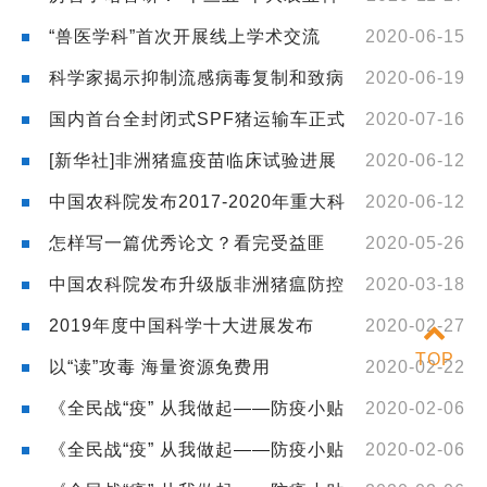
技标志性成果占两项
“兽医学科”首次开展线上学术交流
2020-06-15
科学家揭示抑制流感病毒复制和致病
2020-06-19
的分子机制
国内首台全封闭式SPF猪运输车正式
2020-07-16
投用！打破此前无专用运输车瓶颈
[新华社]非洲猪瘟疫苗临床试验进展
2020-06-12
顺利
中国农科院发布2017-2020年重大科
2020-06-12
研进展
怎样写一篇优秀论文？看完受益匪
2020-05-26
浅！
中国农科院发布升级版非洲猪瘟防控
2020-03-18
与猪场复养技术要点
2019年度中国科学十大进展发布
2020-02-27
TOP
以“读”攻毒 海量资源免费用
2020-02-22
《全民战“疫” 从我做起——防疫小贴
2020-02-06
士》系列科普短视频（一）
《全民战“疫” 从我做起——防疫小贴
2020-02-06