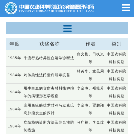
年度
获奖名称
作者
类别
白文彬、田枫岚
中国农科院
1985年
牛流行热特异性血清学诊断法
等
科技奖励
林英华、童昆周
中国农科院
1984年
鸡传染性法氏囊病弱毒疫苗
等
科技奖励
用牛白血病含病毒材料接种绵
李金璋、褚桂芳
中国农科院
1984年
羊的病理形态学观察
等
科技奖励
应用免疫酶技术对鸡马立克氏
李金璋、贾鹏翔
中国农科院
1984年
病肿瘤发生的探讨
等
科技奖励
鹿结核病诊断方法及综合性防
马广福、李金璋
中国农科院
1984年
制措施
等
科技奖励