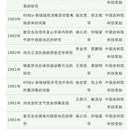
科技奖励
查的研究
60钴γ-射线辐照消毒某些畜禽
徐忠贤、张文珉
中国农科院
1983年
病原体的试验
等
科技奖励
敌百虫在绵羊及山羊体内和奶
谢占武、刘瑞凝
中国农科院
1982年
牛奶中残留动态的研究
等
科技奖励
李金璋、贾鹏翔
中国农科院
1982年
鸡马立克氏病病理形态学研究
等
科技奖励
猪瘟荧光抗体快速诊断方法的
王燕昌、黄骏明
中国农科院
1981年
研究
等
科技奖励
60钴γ-射线辐照羊毛包中布氏
徐忠贤、范士祥
中国农科院
1981年
杆菌消毒的试验
等
科技奖励
王西川、戴克珍
中国农科院
1981年
鸡传染性支气管炎弱毒疫苗
等
科技奖励
敌百虫在猪体内残留动态的研
谢占武、刘瑞凝
中国农科院
1981年
究
等
科技奖励