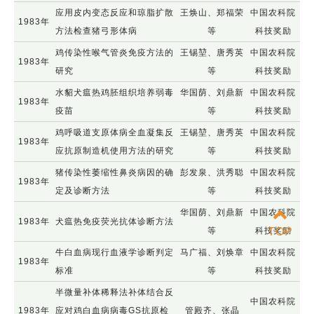
应用皮内变态反应和琼脂扩散
王焕山、郑福荣
中国农科院
1983年
方法检查猪弓形体病
等
科技奖励
鸡传染性喉气管炎免疫方法的
王锡堃、唐秀英
中国农科院
1983年
研究
等
科技奖励
水貂犬瘟热鸡胚组织培养弱毒
华国荫、刘鼎新
中国农科院
1983年
疫苗
等
科技奖励
鸡呼吸道支原体病全血凝集反
王锡堃、唐秀英
中国农科院
1983年
应抗原制造机使用方法的研究
等
科技奖励
猪传染性萎缩性鼻炎病因的确
彭发泉、洪秀聪
中国农科院
1983年
定及诊断方法
等
科技奖励
华国荫、刘鼎新
中国农科院
1983年
犬瘟热免疫荧光抗体诊断方法
等
科技奖励
TOP
牛白血病现行血液学诊断判定
马广福、刘焕章
中国农科院
1983年
标准
等
科技奖励
半微量补体稀释法补体结合反
中国农科院
1983年
应对鸡白血病病毒GS抗原检
管殿齐、张晶