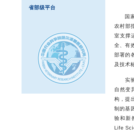
省部级平台
国家
农村部
室支撑
全、有
部署的
及技术
实验室
自然变
构，提
制的基
验和新兽药
Life S