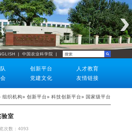
NGLISH
|
中国农业科学院
|
团队
创新平台
人才教育
学会
党建文化
友情链接
»
组织机构
»
创新平台
»
科技创新平台
» 国家级平台
实验室
览次数：
4093