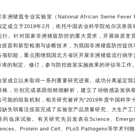
非洲猪瘟专业实验室（National African Swine Fever Pa
指定成立于2019年2月，依托中国农业科学院哈尔滨兽
运行。针对国家非洲猪瘟防控的重大需求，开展病原变
效疫苗和新型检测与诊断技术，为我国非洲猪瘟防控提供
各项职能，重点围绕我国北方省区开展非洲猪瘟流行病学
标准的制定、修订，参与防控政策实施效果的评估等工作
成立以来取得一系列重要研究进展。成功分离鉴定我国
异株，分别完成基因组精细解析，建立了动物感染发病
出可能的组装机制，相关研究被评为“2019年度中国科学
因缺失弱毒活疫苗完成了实验室产品质量研究、大生产工
临床试验。有关研究先后发表在Science、Emerging Microb
ciences、Protein and Cell、PLoS Pathogens等学术刊