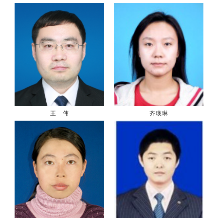
王 伟
齐瑛琳