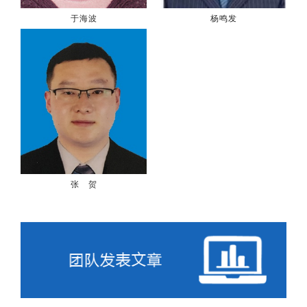
于海波
杨鸣发
张 贺