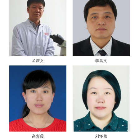
孟庆文
李昌文
高彩霞
刘怀然