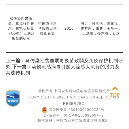
猪传染性胃肠
炎、猪流行性腹
中国农业科
冯力，时洪艳，陈建飞，
泻、猪轮状病毒
学院杰出科
2016
佟有恩，张鑫，王牟平，
（G5型）三联活
技创新奖
王洪峰，孙东波，石达
疫苗的研制
上一篇：
马传染性贫血弱毒疫苗致弱及免疫保护机制研
究
下一篇：
动物流感病毒引起人流感大流行的潜力及
其遗传机制
版权所有:中国农业科学院哈尔滨兽医研究所
TOP
COPYRIGHT ©
2026 HVRI.CAAS.CN ALL RIGHTS
RESERVED
黑公网安备 23010302000224号
ICP备案号：黑ICP备15009860号-2
技术支持：中国农业科学院农业信息研究所