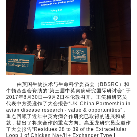
由英国生物技术与生命科学委员会（BBSRC）和
牛顿基金会资助的“第三届中英禽病研究国际研讨会” 于
2017年8月30日—9月2日在伦敦召开。王笑梅研究员
代表中方受邀作了大会报告“UK-China Partnership in
avian disease research - value & opportunities”，
重点回顾了近年中英禽病合作研究已取得的进展和成
就，提出了将来合作的重点方向。高玉龙研究员应邀作
了大会报告“Residues 28 to 39 of the Extracellular
Loop 1 of Chicken Na+/H+ Exchanger Type I