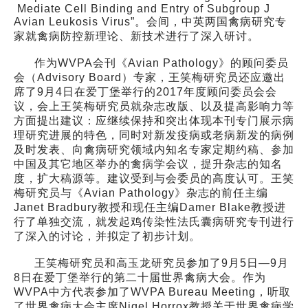
Mediate Cell Binding and Entry of Subgroup J
Avian Leukosis Virus”。会间，中英两国禽病研究专
家就禽病防控新理论、新技术进行了深入研讨。
作为WVPA会刊《Avian Pathology》的顾问委员
会（Advisory Board）专家，王笑梅研究员还应邀出
席了9月4日在爱丁堡举行的2017年度顾问委员会会
议，会上王笑梅研究员就杂志改版、以及提高影响力等
方面提出建议：应继续保持和突出体现本刊专门展示病
理研究进展的特色，同时对新发疫病或老病新发的病例
及时发表、向禽病研究领域内知名专家定期约稿、参加
中国及其它地区举办的禽病学会议，提升杂志的知名
度，扩大稿源等。建议受到与会委员的高度认可。王笑
梅研究员与《Avian Pathology》杂志的前任主编
Janet Bradbury教授和现任主编Damer Blake教授进
行了单独交流，就发起鸡传染性法氏囊病研究专刊进行
了深入的讨论，并拟定了初步计划。
王笑梅研究员和高玉龙研究员参加了9月5日—9月
8日在爱丁堡举行的第二十届世界禽病大会。作为
WVPA中方代表参加了WVPA Bureau Meeting，听取
了世界禽病大会主席Nigel Horrox教授关于世界禽病学