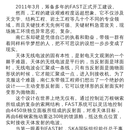
2011年3月，筹备多年的FAST正式开工建设。
然而，工程的建设艰难程度远超想象。它不仅涉及
天文学、结构工程、岩土工程等几十个不同的专业领
域，而且关键技术无先例可循、关键材料急需攻关，现
场施工环境也异常恶劣、复杂。
南仁东却硬是凭借自己的执着和勤奋，带领一群有
着同样科学梦想的人，把不可思议的设想一步步变成了
现实。
天体无线电波的固有本性，是射电天文观测的一个
棘手难题。天体的无线电波是平行的，当反射面是球面
时，无线电波会汇聚成一条线，只有当反射面是抛物面
形状的时候，它才能汇聚成一点，进入到接收机。为了
克服这个难题，南仁东带领工程师们想出了一个绝妙的
设计——主动变形反射面，它可以使球形的反射面实时
变形为抛物面。
这个设计在世界上绝无仅有。通过控制近万根钢索
所组成的复杂的索网结构，FAST系统可以灵活地控制
由4450块独立面板所组成的反射面，对准天体目标，
再由6根钢索拖动重达30吨的馈源舱，抵达焦点位置，
实时接收天体发射的电波。
当第一眼看到FAST时，SKA国际组织前任总干事