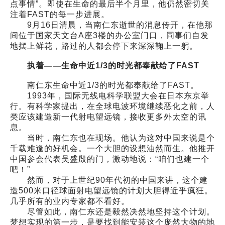
点事情”。即使在生命的最后半个月里，他仍然密切关
注着FAST的每一步进展。
9月16日清晨，当南仁东逝世的消息传开，在他那
间位于国家天文台A座3楼的办公室门口，同事们自发
地摆上鲜花，路过的人都会停下来深深鞠上一躬。
执着——生命中近1/3的时光都奉献给了FAST
南仁东生命中近1/3的时光都奉献给了FAST。
1993年，国际无线电科学联盟大会在日本东京举
行。有科学家提出，在全球电波环境继续恶化之前，人
类应该建造新一代射电望远镜，接收更多外太空的讯
息。
当时，南仁东也在现场。他认为这对中国来说是个
千载难逢的好机会。一个大胆的设想油然而生。他推开
中国参会代表吴盛殷的门，激动地说：“咱们也建一个
吧！”
然而，对于上世纪90年代初的中国来讲，这个建
造500米口径球面射电望远镜的计划大胆得近乎疯狂。
几乎所有的业内专家都不看好。
尽管如此，南仁东还是毅然决然地坚持这个计划。
梦想实现的第一步，是要找到能安装这个庞然大物的地