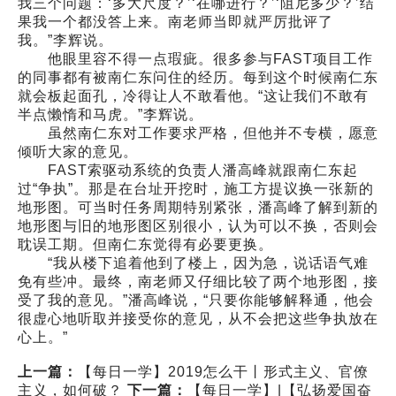
我三个问题：‘多大尺度？’‘在哪进行？’‘阻尼多少？’结
果我一个都没答上来。南老师当即就严厉批评了
我。”李辉说。
他眼里容不得一点瑕疵。很多参与FAST项目工作
的同事都有被南仁东问住的经历。每到这个时候南仁东
就会板起面孔，冷得让人不敢看他。“这让我们不敢有
半点懒惰和马虎。”李辉说。
虽然南仁东对工作要求严格，但他并不专横，愿意
倾听大家的意见。
FAST索驱动系统的负责人潘高峰就跟南仁东起
过“争执”。那是在台址开挖时，施工方提议换一张新的
地形图。可当时任务周期特别紧张，潘高峰了解到新的
地形图与旧的地形图区别很小，认为可以不换，否则会
耽误工期。但南仁东觉得有必要更换。
“我从楼下追着他到了楼上，因为急，说话语气难
免有些冲。最终，南老师又仔细比较了两个地形图，接
受了我的意见。”潘高峰说，“只要你能够解释通，他会
很虚心地听取并接受你的意见，从不会把这些争执放在
心上。”
上一篇：
【每日一学】2019怎么干丨形式主义、官僚
主义，如何破？
下一篇：
【每日一学】|【弘扬爱国奋