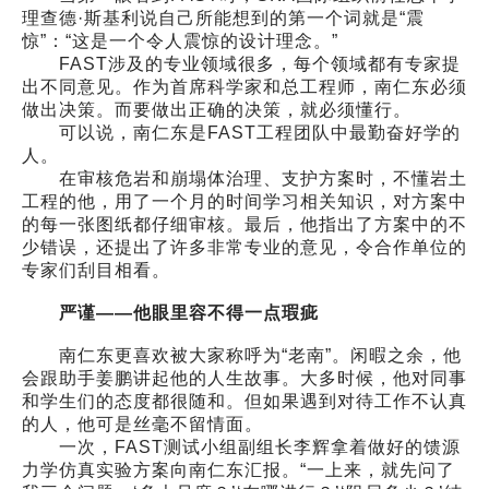
理查德·斯基利说自己所能想到的第一个词就是“震
惊”：“这是一个令人震惊的设计理念。”
FAST涉及的专业领域很多，每个领域都有专家提
出不同意见。作为首席科学家和总工程师，南仁东必须
做出决策。而要做出正确的决策，就必须懂行。
可以说，南仁东是FAST工程团队中最勤奋好学的
人。
在审核危岩和崩塌体治理、支护方案时，不懂岩土
工程的他，用了一个月的时间学习相关知识，对方案中
的每一张图纸都仔细审核。最后，他指出了方案中的不
少错误，还提出了许多非常专业的意见，令合作单位的
专家们刮目相看。
严谨——他眼里容不得一点瑕疵
南仁东更喜欢被大家称呼为“老南”。闲暇之余，他
会跟助手姜鹏讲起他的人生故事。大多时候，他对同事
和学生们的态度都很随和。但如果遇到对待工作不认真
的人，他可是丝毫不留情面。
一次，FAST测试小组副组长李辉拿着做好的馈源
力学仿真实验方案向南仁东汇报。“一上来，就先问了