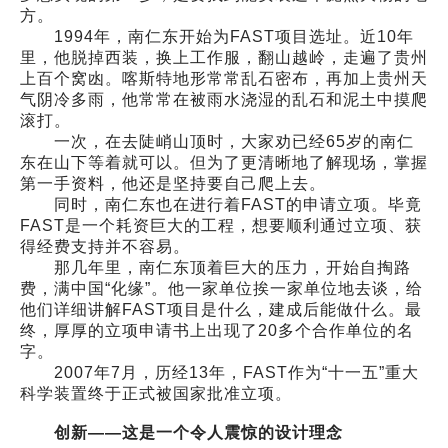
方。
1994年，南仁东开始为FAST项目选址。近10年
里，他脱掉西装，换上工作服，翻山越岭，走遍了贵州
上百个窝凼。喀斯特地形常常乱石密布，再加上贵州天
气阴冷多雨，他常常在被雨水浇湿的乱石和泥土中摸爬
滚打。
一次，在去陡峭山顶时，大家劝已经65岁的南仁
东在山下等着就可以。但为了更清晰地了解现场，掌握
第一手资料，他还是坚持要自己爬上去。
同时，南仁东也在进行着FAST的申请立项。毕竟
FAST是一个耗资巨大的工程，想要顺利通过立项、获
得经费支持并不容易。
那几年里，南仁东顶着巨大的压力，开始自掏路
费，满中国“化缘”。他一家单位挨一家单位地去谈，给
他们详细讲解FAST项目是什么，建成后能做什么。最
终，厚厚的立项申请书上出现了20多个合作单位的名
字。
2007年7月，历经13年，FAST作为“十一五”重大
科学装置终于正式被国家批准立项。
创新——这是一个令人震惊的设计理念